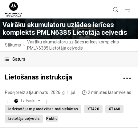
Vairāku akumulatoru uzlādes ierīces
komplekts PMLN6385 Lietotāja ceļvedis
Vairāku akumulatoru uzlādes ierīces komplekts
Sākums
PMLN6385 Lietotāja ceļvedis
Saturs
Lietošanas instrukcija
Pēdējoreiz atjaunināts
2026. g. 1. jūl.
2 minūtes lasāmvielas
Latviski
Iedzīvotājiem paredzētas radioiekārtas
XT420
XT460
Lietotāja ceļvedis
Public