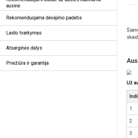
ausinė
Rekomenduojama dėvėjimo padėtis
Šiame
Laido tvarkymas
skaid
Atsarginės dalys
Aus
Priežiūra ir garantija
Už a
Ind
1
2
3