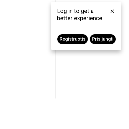
Log in to get a
better experience
Registruotis
Prisijungti