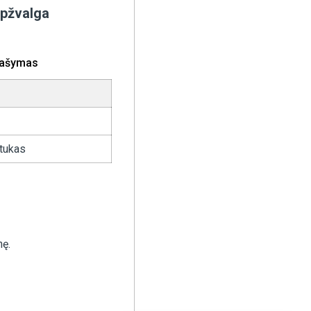
apžvalga
rašymas
tukas
nę.