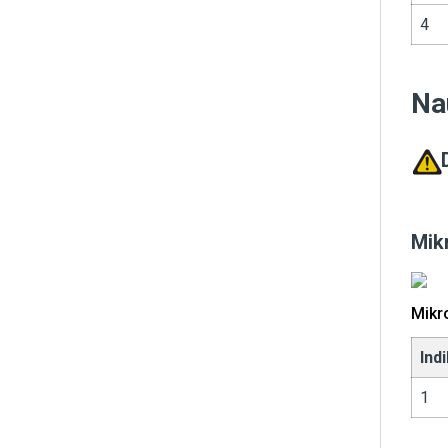
4
Na
Mik
Mikr
Ind
1