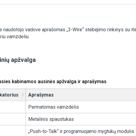
 naudotojo vadove aprašomas „3-Wire“ stebėjimo rinkinys su itin
riu vamzdeliu.
inių apžvalga
usies kabinamos ausinės apžvalga ir aprašymas
ikatorius
Aprašymas
Permatomas vamzdelis
Metalinis spaustukas
„Push-to-Talk“ ir programuojamo mygtukų modulis