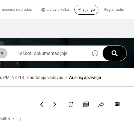
reitosios nuorodos
Lietuvių kalba
Prisijungti
Registruotis
zdeliu PMLN8718_ naudotojo vadovas
Ausinių apžvalga
 kalba