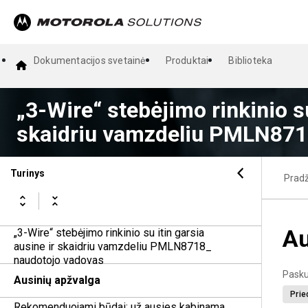
Dokumentacijos svetainė
Produktai
Biblioteka
„3-Wire“ stebėjimo rinkinio su
skaidriu vamzdeliu PMLN871
Turinys
Pradž
Au
„3-Wire“ stebėjimo rinkinio su itin garsia
ausine ir skaidriu vamzdeliu PMLN8718_
naudotojo vadovas
Pasku
Ausinių apžvalga
Prie
Rekomenduojami būdai: už ausies kabinama