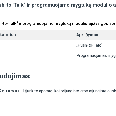
sh-to-Talk“ ir programuojamo mygtukų modulio 
h-to-Talk“ ir programuojamo mygtukų modulio apžvalgos ap
ikatorius
Aprašymas
„Push-to-Talk“
Programuojamas myg
udojimas
Dėmesio:
Išjunkite aparatą, kai prijungiate arba atjungiate ausi