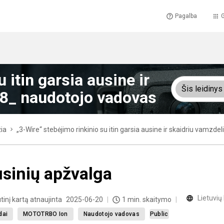
Pagalba
G
 itin garsia ausine ir
Šis leidinys
8_ naudotojo vadovas
ia
„3-Wire“ stebėjimo rinkinio su itin garsia ausine ir skaidriu vam
sinių apžvalga
Lietuvių
tinį kartą atnaujinta
2025-06-20
1 min. skaitymo
dai
MOTOTRBO Ion
Naudotojo vadovas
Public