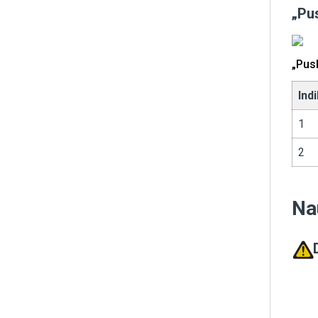
„Pu
„Pus
Ind
1
2
Na