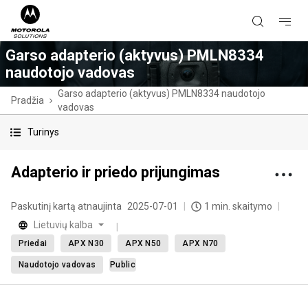
Garso adapterio (aktyvus) PMLN8334
naudotojo vadovas
Garso adapterio (aktyvus) PMLN8334 naudotojo
Pradžia
vadovas
Turinys
Adapterio ir priedo prijungimas
Paskutinį kartą atnaujinta
2025-07-01
1 min. skaitymo
Lietuvių kalba
Priedai
APX N30
APX N50
APX N70
Naudotojo vadovas
Public