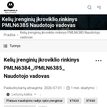
Kelių įrenginių įkroviklio rinkinys
PMLN6385 Naudotojo vadovas
Kelių įrenginių įkroviklio rinkinys PMLN6385 Naudotojo
Pradžia
vadovas
Turinys
Kelių įrenginių įkroviklio rinkinys
PMLN6384_/PMLN6385_
Naudotojo vadovas
Paskutinį kartą atnaujinta
2026-07-01
1 min. skaitymo
Lietuvių kalba
Plataus naudojimo radijo ryšio įrenginiai
XT420
XT460