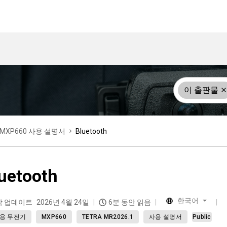
이 출판물
MXP660 사용 설명서
Bluetooth
uetooth
한국어
막 업데이트
2026년 4월 24일
6분 동안 읽음
용 무전기
MXP660
TETRA MR2026.1
사용 설명서
Public