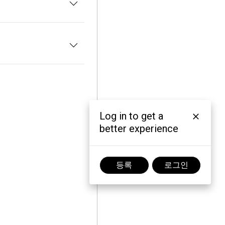
Log in to get a
better experience
등록
로그인