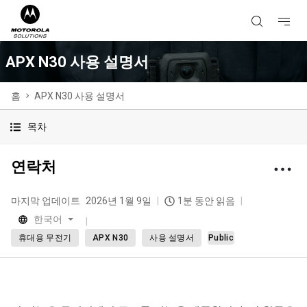
APX N30 사용 설명서
홈
APX N30 사용 설명서
목차
연락처
마지막 업데이트
2026년 1월 9일
1분 동안 읽음
한국어
휴대용 무전기
APX N30
사용 설명서
Public