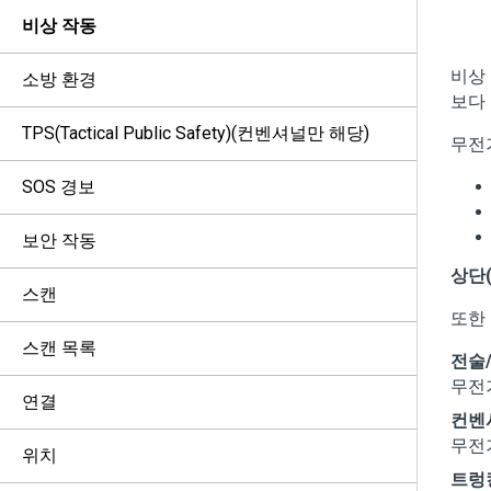
비상 작동
비상
소방 환경
보다
TPS(Tactical Public Safety)(컨벤셔널만 해당)
무전
SOS 경보
보안 작동
상단
스캔
또한
스캔 목록
전술
무전
연결
컨벤
무전
위치
트렁