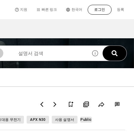
지원
빠른 링크
한국어
로그인
등록
휴대용 무전기
APX N30
사용 설명서
Public