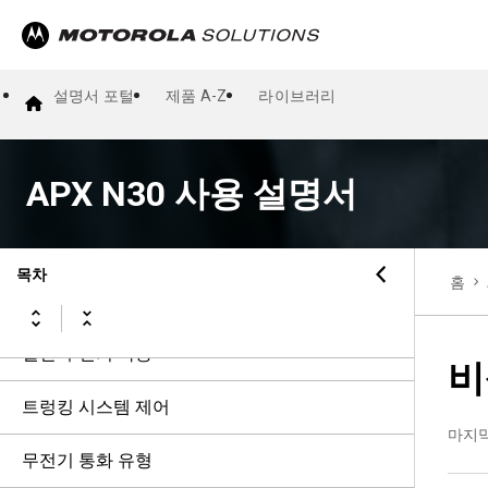
법률 및 지원
먼저 읽어보기
설명서 포털
제품 A-Z
라이브러리
무전기 관리
APX N30 사용 설명서
무전기 개요
시작하기
목차
홈
홈 화면 개요
일반 무전기 작동
비
트렁킹 시스템 제어
마지
무전기 통화 유형