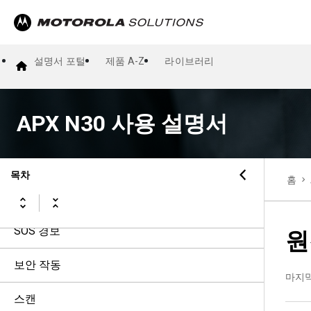
일반 무전기 작동
트렁킹 시스템 제어
설명서 포털
제품 A-Z
라이브러리
무전기 통화 유형
APX N30 사용 설명서
비상 작동
소방 환경
목차
홈
TPS(Tactical Public Safety)(컨벤셔널만 해당)
SOS 경보
원
보안 작동
마지
스캔