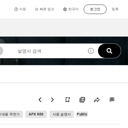
지원
빠른 링크
한국어
로그인
등록
휴대용 무전기
APX N30
사용 설명서
Public