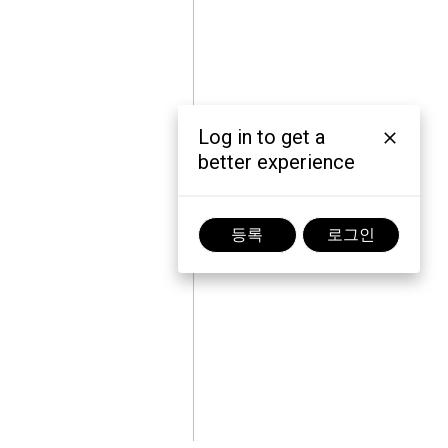
Log in to get a
better experience
등록
로그인