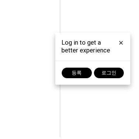
Log in to get a
better experience
등록
로그인