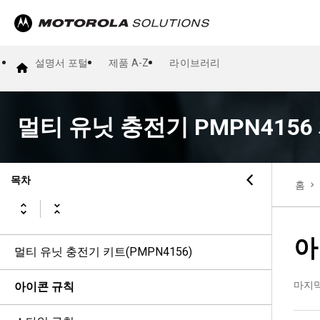
설명서 포털
제품 A-Z
라이브러리
멀티 유닛 충전기 PMPN415
목차
홈
아
멀티 유닛 충전기 키트(PMPN4156)
마지
아이콘 규칙