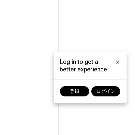
Log in to get a
better experience
登録
ログイン