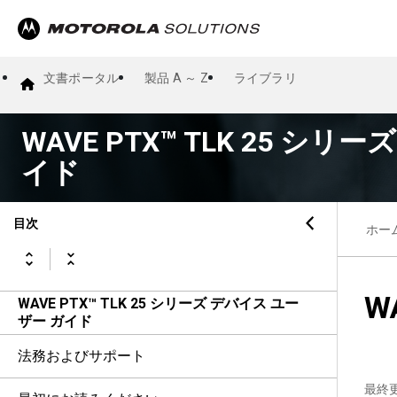
文書ポータル
製品 A ～ Z
ライブラリ
WAVE PTX™ TLK 25 シ
イド
目次
ホー
W
WAVE PTX™ TLK 25 シリーズ デバイス ユー
ザー ガイド
法務およびサポート
最終