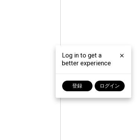
Log in to get a
better experience
登録
ログイン