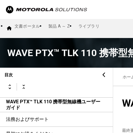
文書ポータル
製品 A ～ Z
ライブラリ
WAVE PTX™ TLK 110 
目次
ホー
W
WAVE PTX™ TLK 110 携帯型無線機ユーザー
ガイド
法務およびサポート
最終