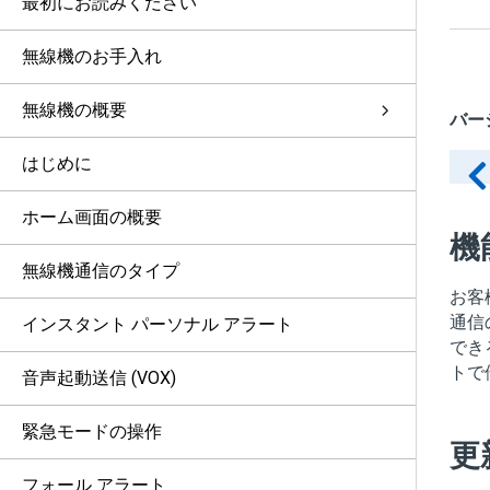
最初にお読みください
無線機のお手入れ
無線機の概要
バージ
はじめに
ホーム画面の概要
機
無線機通信のタイプ
お客
通信
インスタント パーソナル アラート
でき
トで
音声起動送信 (VOX)
緊急モードの操作
更
フォール アラート