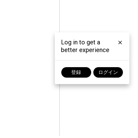
Log in to get a
better experience
登録
ログイン