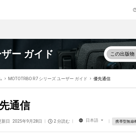
ユーザー ガイド
この出版物
ム
MOTOTRBO R7 シリーズ ユーザー ガイド
優先通信
先通信
日本語
更新日
2025年9月28日
2 分読む
携帯型無線