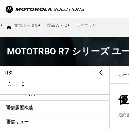
音声録音
内部無線機スピーカと有線アクセサリの間の
オーディオ ルートの切り替え
文書ポータル
製品 A ～ Z
ライブラリ
接続
MOTOTRBO R7 シリーズ 
緊急操作
フォール アラート
目次
ホー
ローン ワーカー
ページング操作
優
通信履歴機能
最終
通信キュー