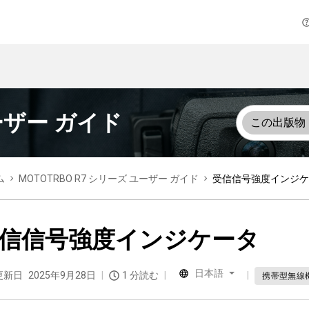
ユーザー ガイド
この出版物
ム
MOTOTRBO R7 シリーズ ユーザー ガイド
受信信号強度インジケ
信信号強度インジケータ
日本語
更新日
2025年9月28日
1 分読む
携帯型無線