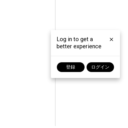
Log in to get a
better experience
登録
ログイン