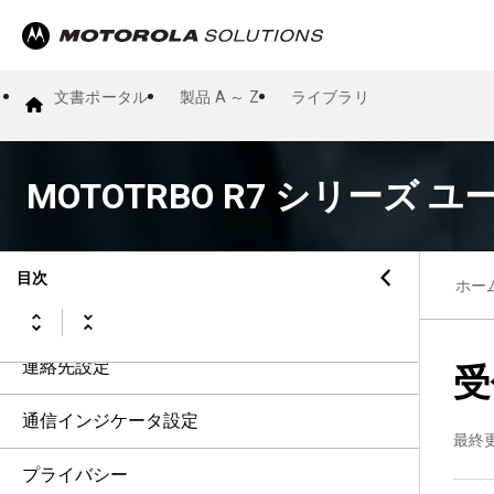
フォール アラート
ローン ワーカー
文書ポータル
製品 A ～ Z
ライブラリ
ページング操作
MOTOTRBO R7 シリーズ 
通信履歴機能
通信キュー
目次
ホー
優先通信
連絡先設定
受
通信インジケータ設定
最終
プライバシー