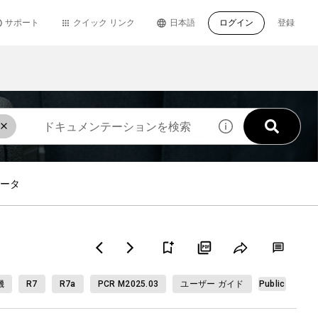
サポート
クイック リンク
日本語
ログイン
登録
ータ
機
R7
R7a
PCR M2025.03
ユーザー ガイド
Public