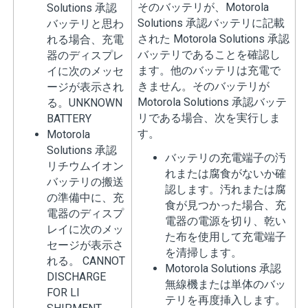
そのバッテリが、Motorola
Solutions 承認
Solutions 承認バッテリに記載
バッテリと思わ
された Motorola Solutions 承認
れる場合、充電
バッテリであることを確認し
器のディスプレ
ます。他のバッテリは充電で
イに次のメッセ
きません。そのバッテリが
ージが表示され
Motorola Solutions 承認バッテ
る。
UNKNOWN
リである場合、次を実行しま
BATTERY
す。
Motorola
Solutions 承認
バッテリの充電端子の汚
リチウムイオン
れまたは腐食がないか確
バッテリの搬送
認します。汚れまたは腐
の準備中に、充
食が見つかった場合、充
電器のディスプ
電器の電源を切り、乾い
レイに次のメッ
た布を使用して充電端子
セージが表示さ
を清掃します。
れる。
CANNOT
Motorola Solutions 承認
DISCHARGE
無線機または単体のバッ
FOR LI
テリを再度挿入します。