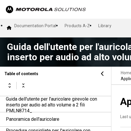
Documentation Portal
Products A-Z
Library
Guida dell'utente per l'aurico
inserto per audio ad alto vol
Hom
Table of contents
Appli
Ap
Guida dell'utente per l'auricolare girevole con
inserto per audio ad alto volume a 2 fili
PMLN8714_
Last 
Panoramica dell'auricolare
Procedure consigliate per l'auricolare con