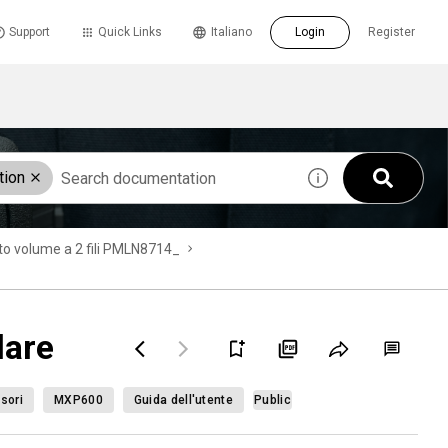
Support
Quick Links
Italiano
Login
Register
tion
alto volume a 2 fili PMLN8714_
lare
sori
MXP600
Guida dell'utente
Public