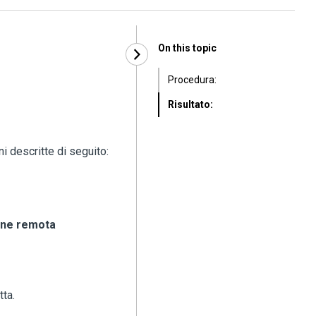
On this topic
Procedura:
Risultato:
i descritte di seguito:
one remota
tta
.