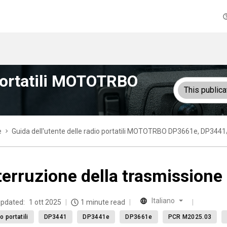
 portatili MOTOTRBO
This publica
e
Guida dell'utente delle radio portatili MOTOTRBO DP3661e, DP34
terruzione della trasmissione
Italiano
updated:
1 ott 2025
1 minute read
o portatili
DP3441
DP3441e
DP3661e
PCR M2025.03