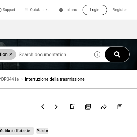
Support
Quick Links
Italiano
Login
Register
tion
41/DP3441e
Interruzione della trasmissione
Guida dell'utente
Public