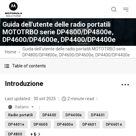
Guida dell'utente delle radio portatili
MOTOTRBO serie DP4800/DP4800e,
DP4600/DP4600e, DP4400/DP4400e
Guida dell'utente delle radio portatili MOTOTRBO serie
Home
DP4800/DP4800e, DP4600/DP4600e, DP4400/DP4400e
Table of contents
Introduzione
Last updated:
30 set 2025
2 minute read
Italiano
Radio portatili
DP4400
DP4400e
DP4401
DP4401e
DP4600
DP4600e
DP4601
DP4601e
+ 6
DP4800