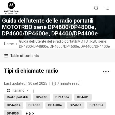
Guida dell'utente delle radio portatili
MOTOTRBO serie DP4800/DP4800e,
DP4600/DP4600e, DP4400/DP4400e
Guida dell'utente delle radio portatili MOTOTRBO serie
Home
DP4800/DP4800e, DP4600/DP4600e, DP4400/DP4400e
Table of contents
Tipi di chiamate radio
Last updated:
30 set 2025
7 minute read
Italiano
Radio portatili
DP4400
DP4400e
DP4401
DP4401e
DP4600
DP4600e
DP4601
DP4601e
+ 6
DP4800