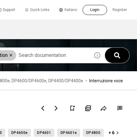
Support
Quick Links
Italiano
Login
Register
tion
/DP4800e, DP4600/DP4600e, DP4400/DP4400e
Interruzione voce
+ 6
0
DP4600e
DP4601
DP4601e
DP4800