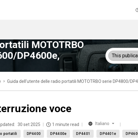
 portatili MOTOTRBO
600/DP4600e,
This publica
e
Guida dell'utente delle radio portatili MOTOTRBO serie DP4800
terruzione voce
Italiano
updated:
30 set 2025
1 minute read
o portatili
DP4400
DP4400e
DP4401
DP4401e
DP460