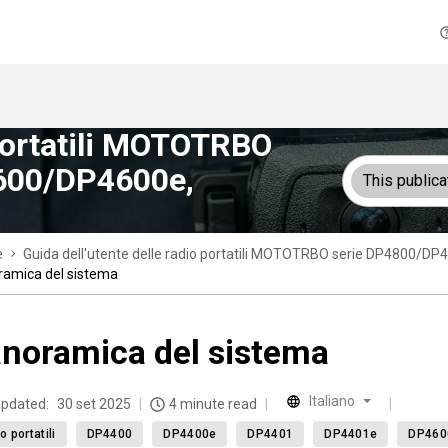
 portatili MOTOTRBO
600/DP4600e,
This publica
e
Guida dell'utente delle radio portatili MOTOTRBO serie DP4800
amica del sistema
noramica del sistema
Italiano
updated:
30 set 2025
4 minute read
o portatili
DP4400
DP4400e
DP4401
DP4401e
DP460