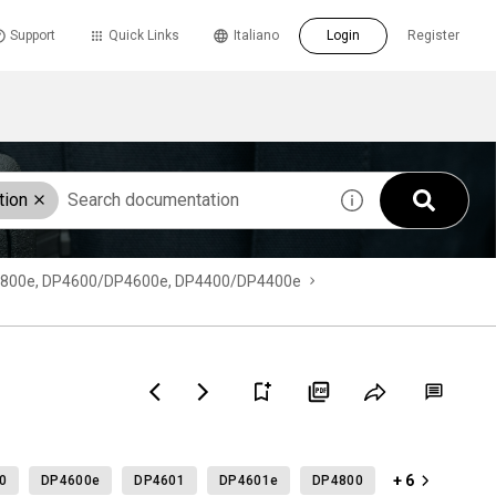
Support
Quick Links
Italiano
Login
Register
tion
/DP4800e, DP4600/DP4600e, DP4400/DP4400e
+ 6
0
DP4600e
DP4601
DP4601e
DP4800