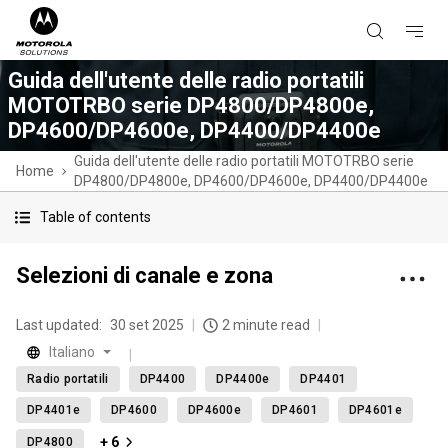
Guida dell'utente delle radio portatili
MOTOTRBO serie DP4800/DP4800e,
DP4600/DP4600e, DP4400/DP4400e
Guida dell'utente delle radio portatili MOTOTRBO serie
Home
DP4800/DP4800e, DP4600/DP4600e, DP4400/DP4400e
Table of contents
Selezioni di canale e zona
Last updated:
30 set 2025
2 minute read
Italiano
Radio portatili
DP4400
DP4400e
DP4401
DP4401e
DP4600
DP4600e
DP4601
DP4601e
+ 6
DP4800