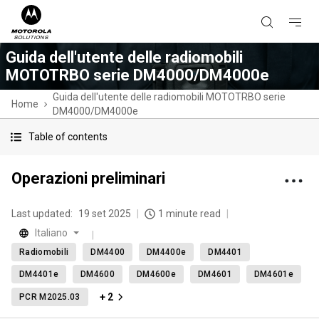
Guida dell'utente delle radiomobili
MOTOTRBO serie DM4000/DM4000e
Guida dell'utente delle radiomobili MOTOTRBO serie
Home
DM4000/DM4000e
Table of contents
Operazioni preliminari
Last updated:
19 set 2025
1 minute read
Italiano
Radiomobili
DM4400
DM4400e
DM4401
DM4401e
DM4600
DM4600e
DM4601
DM4601e
+ 2
PCR M2025.03