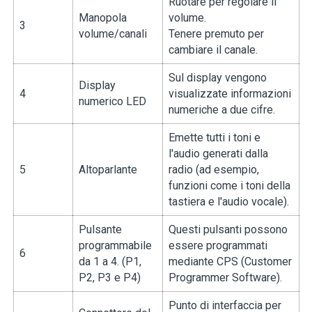
Ruotare per regolare il
Manopola
volume.
3
volume/canali
Tenere premuto per
cambiare il canale.
Sul display vengono
Display
4
visualizzate informazioni
numerico LED
numeriche a due cifre.
Emette tutti i toni e
l'audio generati dalla
5
Altoparlante
radio (ad esempio,
funzioni come i toni della
tastiera e l'audio vocale).
Pulsante
Questi pulsanti possono
programmabile
essere programmati
6
da 1 a 4. (P1,
mediante CPS (Customer
P2, P3 e P4)
Programmer Software).
Punto di interfaccia per