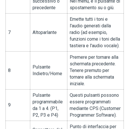
successivo o
Nel menu, è il pulsante di
precedente
spostamento su o giù.
Emette tutti i toni e
l'audio generati dalla
7
Altoparlante
radio (ad esempio,
funzioni come i toni della
tastiera e l'audio vocale).
Premere per tornare alla
schermata precedente.
Pulsante
8
Tenere premuto per
Indietro/Home
tornare alla schermata
iniziale.
Pulsante
Questi pulsanti possono
programmabile
essere programmati
9
da 1 a 4. (P1,
mediante CPS (Customer
P2, P3 e P4)
Programmer Software).
Punto di interfaccia per