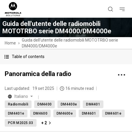
Guida dell'utente delle radiomobili
MOTOTRBO serie DM4000/DM4000e
Guida dell'utente delle radiomobili MOTOTRBO serie
Home
DM4000/DM4000e
Table of contents
Panoramica della radio
Last updated:
19 set 2025
16 minute read
Italiano
Radiomobili
DM4400
DM4400e
DM4401
DM4401e
DM4600
DM4600e
DM4601
DM4601e
+ 2
PCR M2025.03