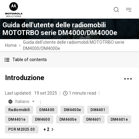
Guida dell'utente delle radiomobili
MOTOTRBO serie DM4000/DM4000e
Guida dell'utente delle radiomobili MOTOTRBO serie
Home
DM4000/DM4000e
Table of contents
Introduzione
Last updated:
19 set 2025
1 minute read
Italiano
Radiomobili
DM4400
DM4400e
DM4401
DM4401e
DM4600
DM4600e
DM4601
DM4601e
+ 2
PCR M2025.03