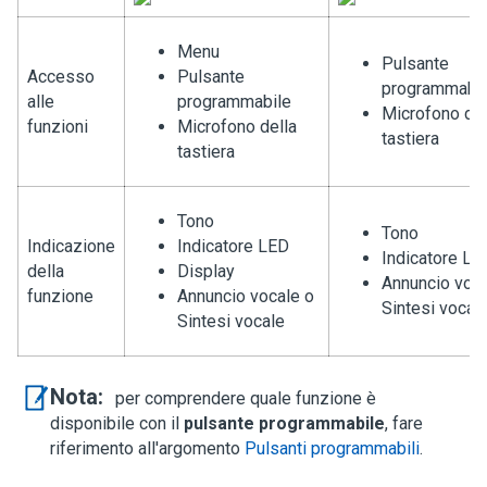
Menu
Pulsante
Accesso
Pulsante
programmabil
alle
programmabile
Microfono del
funzioni
Microfono della
tastiera
tastiera
Tono
Tono
Indicazione
Indicatore LED
Indicatore LE
della
Display
Annuncio voca
funzione
Annuncio vocale o
Sintesi vocal
Sintesi vocale
Nota:
per comprendere quale funzione è
disponibile con il
pulsante programmabile
, fare
riferimento all'argomento
Pulsanti programmabili
.