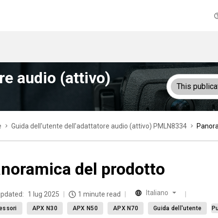
re audio (attivo)
This publica
e
Guida dell'utente dell'adattatore audio (attivo) PMLN8334
Panora
noramica del prodotto
Italiano
updated:
1 lug 2025
1 minute read
essori
APX N30
APX N50
APX N70
Guida dell'utente
Pu