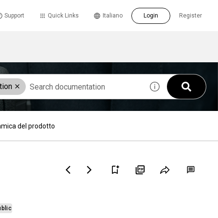
Support
Quick Links
Italiano
Login
Register
tion
mica del prodotto
blic