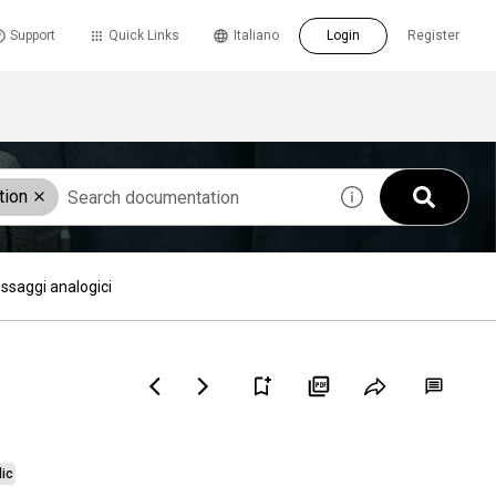
Support
Quick Links
Italiano
Login
Register
tion
ssaggi analogici
lic