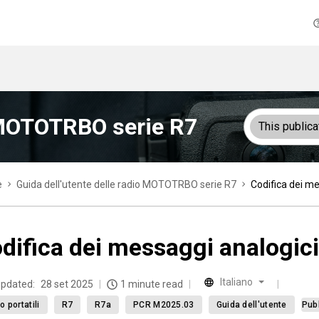
o MOTOTRBO serie R7
This publica
e
Guida dell'utente delle radio MOTOTRBO serie R7
Codifica dei me
difica dei messaggi analogici
Italiano
updated:
28 set 2025
1 minute read
o portatili
R7
R7a
PCR M2025.03
Guida dell'utente
Pub