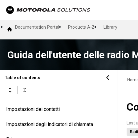
Funzionamento in emergenza
Avviso di caduta
Documentation Portal
Products A-Z
Library
Lone Worker
Funzionamento dell'avviso di chiamata
Guida dell'utente delle radi
Funzioni del registro chiamate
Table of contents
Coda chiamate
Hom
Chiamata con priorità
Co
Impostazioni dei contatti
Last 
Impostazioni degli indicatori di chiamata
Radi