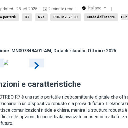
Italiano
updated:
28 set 2025
2 minute read
o portatili
R7
R7a
PCR M2025.03
Guida dell'utente
Pub
ione:
MN007848A01-AM
, Data di rilascio: Ottobre 2025
zioni e caratteristiche
RBO R7 è una radio portatile ricetrasmittente digitale che offre
uzionarie in un dispositivo robusto e a prova di futuro. L'elabora
tisce comunicazioni nitide e chiare, mentre la struttura robusta è
ifficili e le opzioni di connettività avanzate consentono alla forz
 futuro.