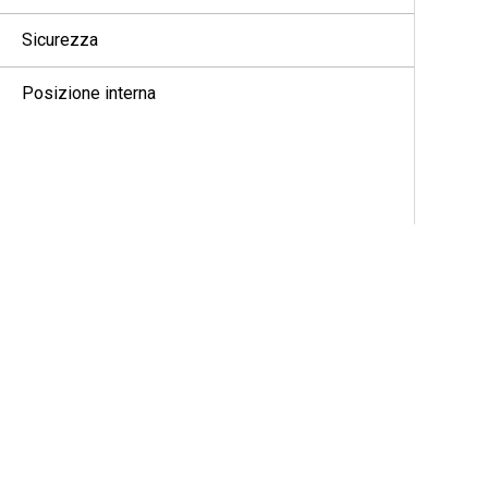
Sicurezza
Posizione interna
Job ticket
Messaggi di testo
Messaggio di stato
Aggiornamento dello stato analogico
Codifica dei messaggi analogici
Sistema transponder per il rilevamento
automatico della portata (Auto-Range
Transponder System)
Alias chiamante dinamico