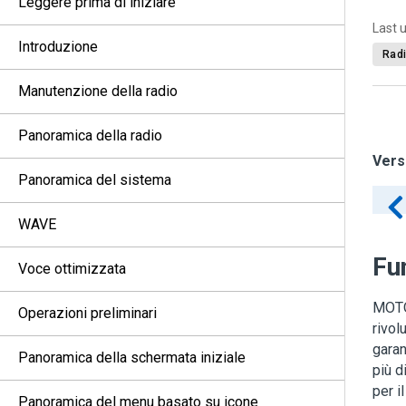
Leggere prima di iniziare
Last 
Introduzione
Radi
Manutenzione della radio
Panoramica della radio
Vers
Panoramica del sistema
WAVE
Fun
Voce ottimizzata
MOTOT
Operazioni preliminari
rivol
garan
Panoramica della schermata iniziale
più d
per il
Panoramica del menu basato su icone