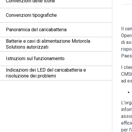
Convenzioni delle icone
Convenzioni tipografiche
Il ce
Panoramica del caricabatteria
Opera
Batterie e cavi di alimentazione Motorola
di as
Solutions autorizzati
rispo
Paesi
Istruzioni sul funzionamento
I cli
Indicazioni dei LED del caricabatteria e
CMSO 
risoluzione dei problemi
ad e
L'org
infor
assis
effic
per l