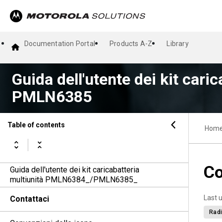
Documentation Portal
Products A-Z
Library
Guida dell'utente dei kit cari
PMLN6385
Table of contents
Hom
Co
Guida dell'utente dei kit caricabatteria
multiunità PMLN6384_/PMLN6385_
Last 
Contattaci
Radi