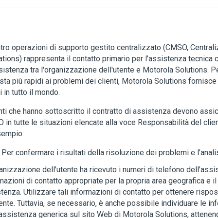
ntro operazioni di supporto gestito centralizzato (CMSO, Centr
tions) rappresenta il contatto primario per l'assistenza tecnica
sistenza tra l'organizzazione dell'utente e Motorola Solutions. P
sta più rapidi ai problemi dei clienti, Motorola Solutions fornisc
 in tutto il mondo.
enti che hanno sottoscritto il contratto di assistenza devono assicu
in tutte le situazioni elencate alla voce Responsabilità del client
sempio:
Per confermare i risultati della risoluzione dei problemi e l'anal
anizzazione dell'utente ha ricevuto i numeri di telefono dell'assi
mazioni di contatto appropriate per la propria area geografica e il
tenza. Utilizzare tali informazioni di contatto per ottenere rispo
iente. Tuttavia, se necessario, è anche possibile individuare le in
'assistenza generica sul sito Web di Motorola Solutions, attenen