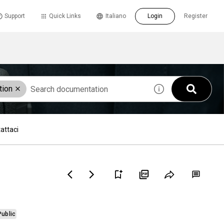
Support
Quick Links
Italiano
Login
Register
tion
attaci
Public