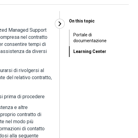
On this topic
alized Managed Support
Portale di
 compresa nel contratto
documentazione
er consentire tempi di
e assistenza da diversi
Learning Center
rarsi di rivolgersi al
e del relativo contratto,
isi prima di procedere
stenza e altre
 proprio contratto di
ste nel modo più
formazioni di contatto
dosi alla seguente