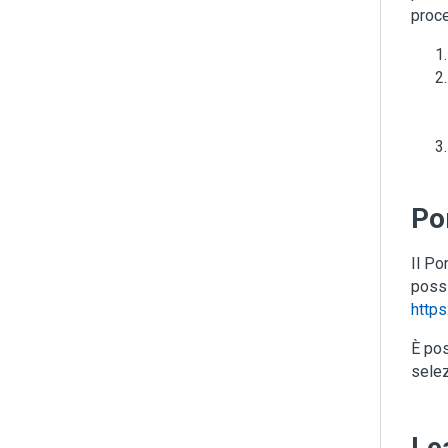
proce
Po
Il Po
possi
https
È pos
selez
Le