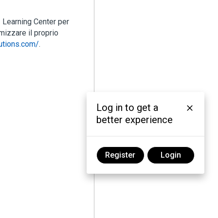
 Learning Center per
mizzare il proprio
lutions.com/
.
Log in to get a
better experience
Register
Login