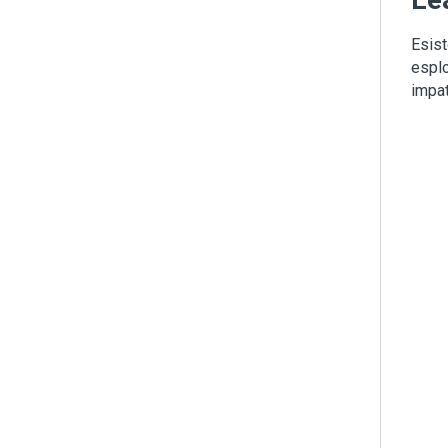
Esist
esplo
impat