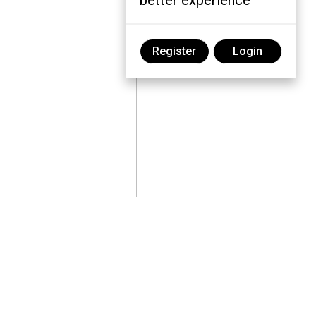
better experience
Register
Login