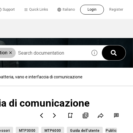
Support
Quick Links
Italiano
Login
Register
tion
atteria, vano e interfaccia di comunicazione
cia di comunicazione
ssori
MTP3000
MTP6000
Guida dell'utente
Public