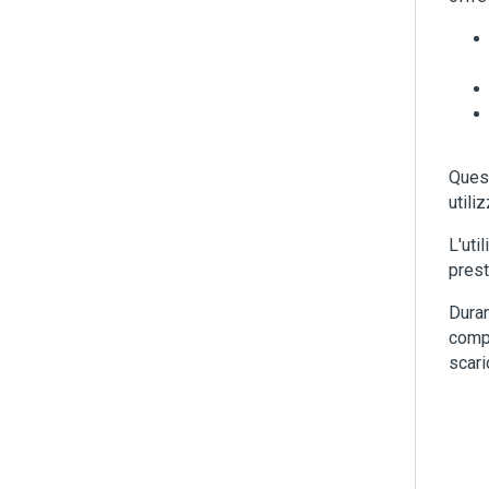
Quest
utili
L'uti
prest
Duran
compl
scari