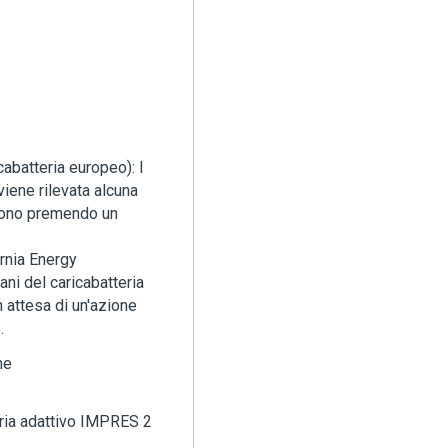
icabatteria europeo): I
iene rilevata alcuna
endono premendo un
ornia Energy
ani del caricabatteria
 attesa di un'azione
.
ne
teria adattivo IMPRES 2