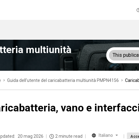
tteria multiunità
This publica
e
Guida dell'utente del caricabatteria multiunità PMPN4156
Caricab
ricabatteria, vano e interfac
Italiano
updated:
20 mag 2026
2 minute read
Acce