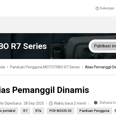
Dukungan
O R7 Series
Publikasi ini
nda
Panduan Pengguna MOTOTRBO R7 Series
Alias Pemanggil D
ias Pemanggil Dinamis
Bahasa In
hir Diperbarui
28 Sep 2025
Waktu baca 2 menit
o portabel
R7
R7a
PCR M2025.03
Panduan Pengguna