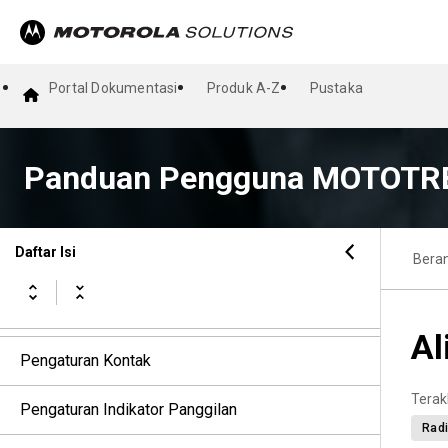
Operasi Darurat
Peringatan Bahaya Diri
Portal Dokumentasi
Produk A-Z
Pustaka
Pekerja Tunggal
Operasi Peringatan Panggilan
Panduan Pengguna MOTOTRB
Fitur Log Panggilan
Daftar Isi
Bera
Antrean Panggilan
Panggilan Prioritas
Al
Pengaturan Kontak
Terak
Pengaturan Indikator Panggilan
Radi