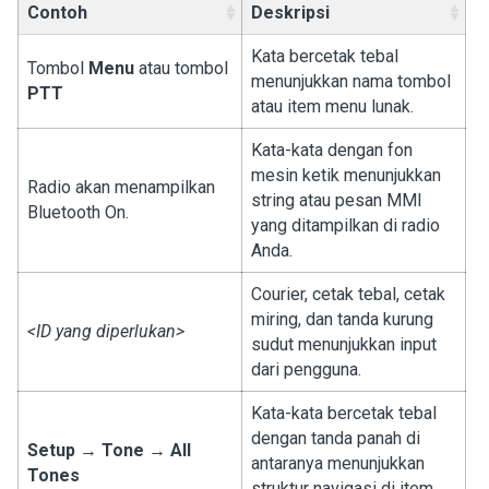
Contoh
Deskripsi
Kata bercetak tebal
Tombol
Menu
atau tombol
menunjukkan nama tombol
PTT
atau item menu lunak.
Kata-kata dengan fon
mesin ketik menunjukkan
Radio akan menampilkan
string atau pesan MMI
Bluetooth On
.
yang ditampilkan di radio
Anda.
Courier, cetak tebal, cetak
miring, dan tanda kurung
<ID yang diperlukan>
sudut menunjukkan input
dari pengguna.
Kata-kata bercetak tebal
dengan tanda panah di
Setup
→
Tone
→
All
antaranya menunjukkan
Tones
struktur navigasi di item