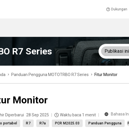
Dukungan
O R7 Series
Publikasi ini
nda
Panduan Pengguna MOTOTRBO R7 Series
Fitur Monitor
tur Monitor
Bahasa In
hir Diperbarui
28 Sep 2025
Waktu baca 1 menit
o portabel
R7
R7a
PCR M2025.03
Panduan Pengguna