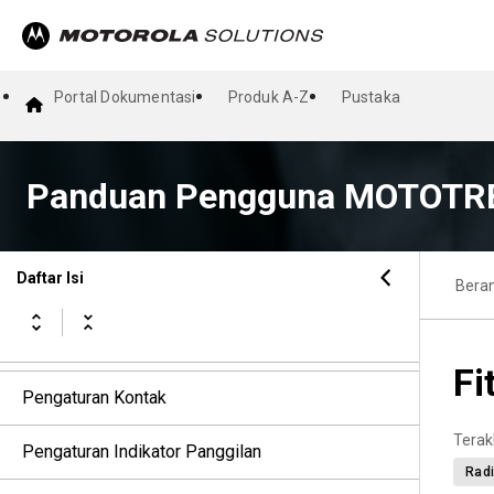
Operasi Darurat
Peringatan Bahaya Diri
Portal Dokumentasi
Produk A-Z
Pustaka
Pekerja Tunggal
Operasi Peringatan Panggilan
Panduan Pengguna MOTOTRB
Fitur Log Panggilan
Daftar Isi
Bera
Antrean Panggilan
Panggilan Prioritas
Fi
Pengaturan Kontak
Terak
Pengaturan Indikator Panggilan
Radi