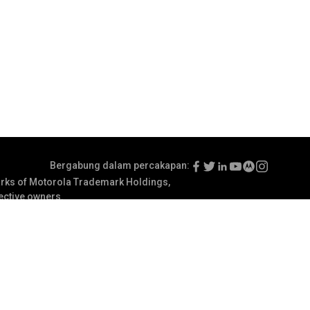
Bergabung dalam percakapan:
ks of Motorola Trademark Holdings,
pective owners.
tentuan Penggunaan
Preferensi Komunikasi