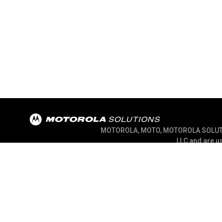
MOTOROLA, MOTO, MOTOROLA SOLUTION
LLC and are us
@ 2026 Motorola Solutions, Inc. All Rights