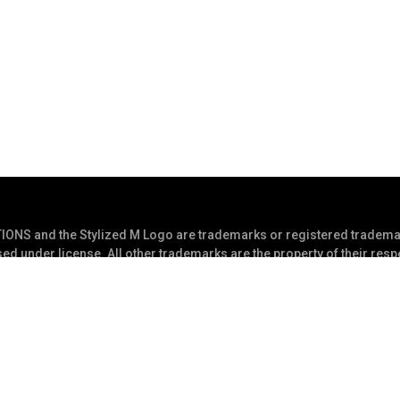
S and the Stylized M Logo are trademarks or registered trademar
ed under license. All other trademarks are the property of their res
 Reserved
Pernyataan Privasi
Ke