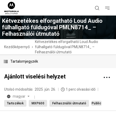
Kétvezetékes elforgatható Loud Audio
fülhallgató füldugóval PMLN8714_ –
Felhasználói útmutató
Kétvezetékes elforgatható Loud Audio
Kezdőképernyő
fülhallgató füldugóval PMLN8714_ –
Felhasználói útmutató
Tartalomjegyzék
Ajánlott viselési helyzet
Utolsó módosítás
2025. jún. 26.
1 perc olvasási idő
magyar
Tartozékok
MXP600
Felhasználói útmutató
Public