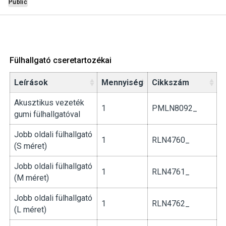
Public
Fülhallgató cseretartozékai
Leírások
Mennyiség
Cikkszám
Akusztikus vezeték
1
PMLN8092_
gumi fülhallgatóval
Jobb oldali fülhallgató
1
RLN4760_
(S méret)
Jobb oldali fülhallgató
1
RLN4761_
(M méret)
Jobb oldali fülhallgató
1
RLN4762_
(L méret)