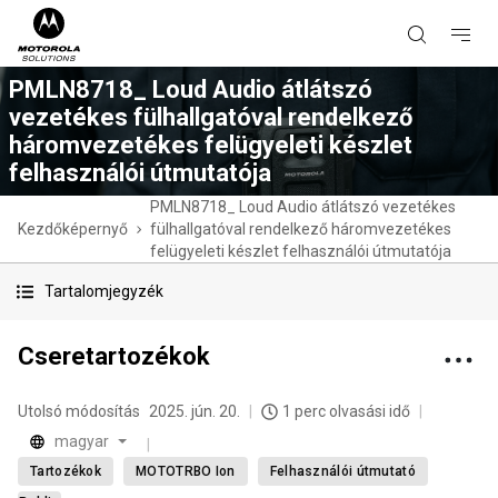
PMLN8718_ Loud Audio átlátszó
vezetékes fülhallgatóval rendelkező
háromvezetékes felügyeleti készlet
felhasználói útmutatója
PMLN8718_ Loud Audio átlátszó vezetékes
Kezdőképernyő
fülhallgatóval rendelkező háromvezetékes
felügyeleti készlet felhasználói útmutatója
Tartalomjegyzék
Cseretartozékok
Utolsó módosítás
2025. jún. 20.
1 perc olvasási idő
magyar
Tartozékok
MOTOTRBO Ion
Felhasználói útmutató