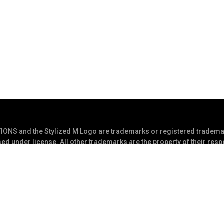
S and the Stylized M Logo are trademarks or registered trademar
ed under license. All other trademarks are the property of their res
eserved
Adatvédelmi nyilatkozat
Hasz