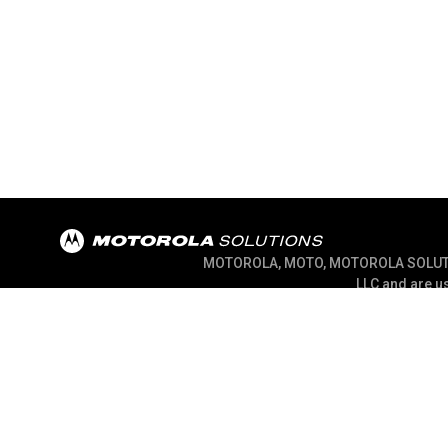
MOTOROLA, MOTO, MOTOROLA SOLUTION
LLC and are us
@ 2026 Motorola Solutions, Inc. All Rights R