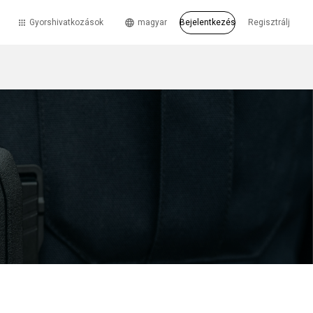
Gyorshivatkozások
magyar
Bejelentkezés
Regisztrálj