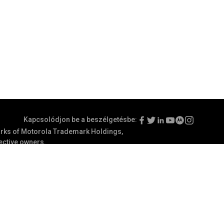
Kapcsolódjon be a beszélgetésbe:
ks of Motorola Trademark Holdings,
pective owners.
nálati feltételek
Kommunikációs preferenciák