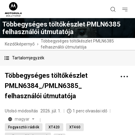
Többegységes töltőkészlet PMLN6385
felhasználói útmutatója
Többegységes töltőkészlet PMLN6385
Kezdőképernyő
felhasználói útmutatója
Tartalomjegyzék
Többegységes töltőkészlet
PMLN6384_/PMLN6385_
felhasználói útmutatója
Utolsó módosítás
2026. júl. 1.
1 perc olvasási idő
magyar
Fogyasztói rádiók
XT420
XT460