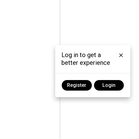
Log in to get a
better experience
Register
Login