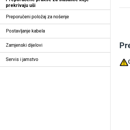
prekrivaju uši
Preporučeni položaj za nošenje
Postavljanje kabela
Pr
Zamjenski dijelovi
Servis i jamstvo