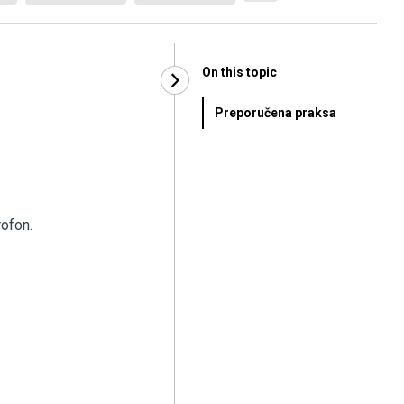
On this topic
Preporučena praksa
rofon.