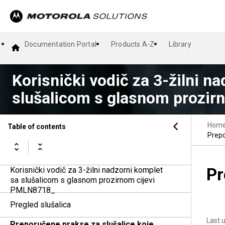
Documentation Portal
Products A-Z
Library
Korisnički vodič za 3-žilni n
slušalicom s glasnom prozi
Hom
Table of contents
Prepo
Pr
Korisnički vodič za 3-žilni nadzorni komplet
sa slušalicom s glasnom prozirnom cijevi
PMLN8718_
Pregled slušalica
Last 
Preporučene prakse za slušalice koje