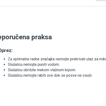
eporučena praksa
Oprez:
Za optimalne radne značajke nemojte prekrivati ulaz za mik
Slušalicu nemojte puniti vodom.
Slušalicu obrišite mekom vlažnom krpom.
Slušalicu nemojte rabiti sve dok se posve ne osuši.