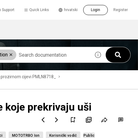
Support
Quick Links
hrvatski
Login
Register
tion
om prozirnom cijevi PMLN8718_
 koje prekrivaju uši
ci
MOTOTRBO Ion
Korisnički vodič
Public