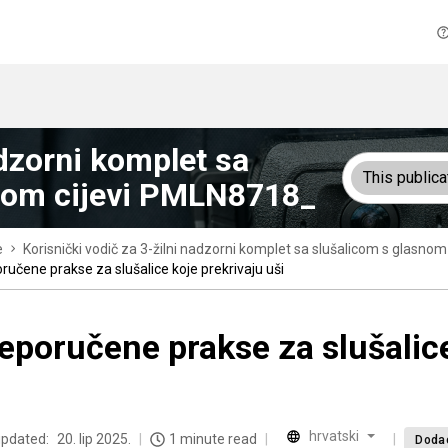
adzorni komplet sa
This publica
rnom cijevi PMLN8718_
e
Korisnički vodič za 3-žilni nadzorni komplet sa slušalicom s glasn
ručene prakse za slušalice koje prekrivaju uši
eporučene prakse za slušalice
hrvatski
updated:
20. lip 2025.
1 minute read
Doda