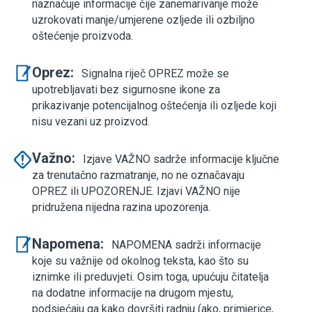
naznačuje informacije čije zanemarivanje može
uzrokovati manje/umjerene ozljede ili ozbiljno
oštećenje proizvoda.
Oprez:
Signalna riječ OPREZ može se
upotrebljavati bez sigurnosne ikone za
prikazivanje potencijalnog oštećenja ili ozljede koji
nisu vezani uz proizvod.
Važno:
Izjave VAŽNO sadrže informacije ključne
za trenutačno razmatranje, no ne označavaju
OPREZ ili UPOZORENJE. Izjavi VAŽNO nije
pridružena nijedna razina upozorenja.
Napomena:
NAPOMENA sadrži informacije
koje su važnije od okolnog teksta, kao što su
iznimke ili preduvjeti. Osim toga, upućuju čitatelja
na dodatne informacije na drugom mjestu,
podsjećaju ga kako dovršiti radnju (ako, primjerice,