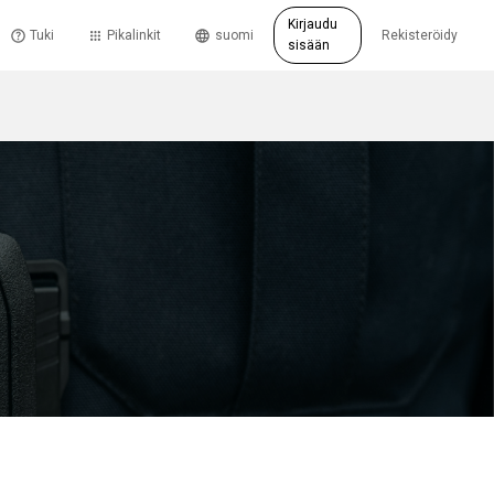
Kirjaudu
Tuki
Pikalinkit
suomi
Rekisteröidy
sisään