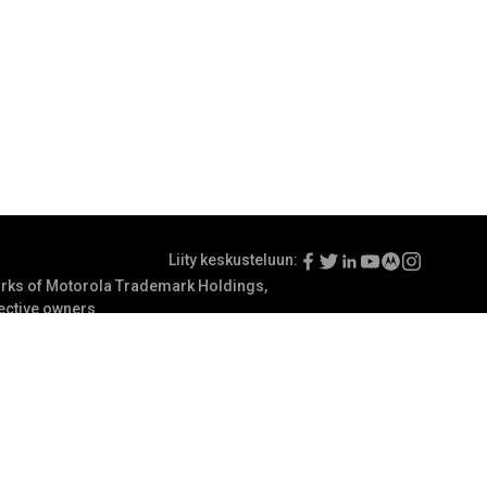
Liity keskusteluun:
ks of Motorola Trademark Holdings,
pective owners.
usunto
Käyttöehdot
Viestintäasetukset