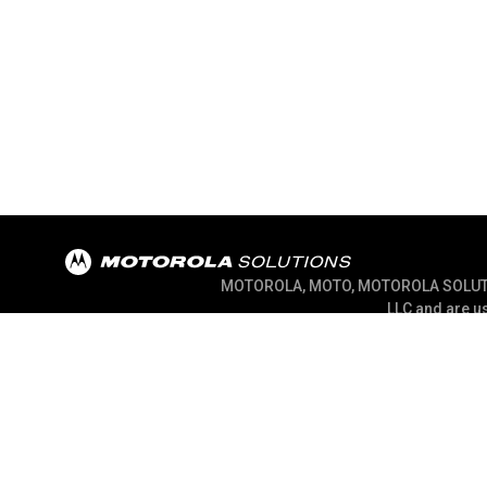
MOTOROLA, MOTO, MOTOROLA SOLUTION
LLC and are us
@ 2026 Motorola Solutions, Inc. All Ri