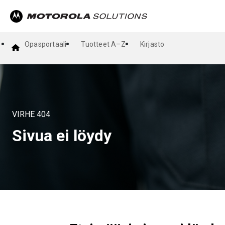
Opasportaali
Tuotteet A–Z
Kirjasto
VIRHE
404
Sivua ei löydy