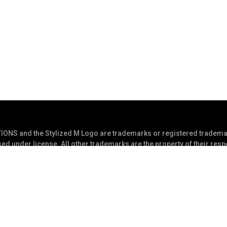
S and the Stylized M Logo are trademarks or registered trademar
ed under license. All other trademarks are the property of their res
ghts Reserved
Tietosuojala