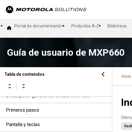
Portal de documentación
Productos A-Z
Biblioteca
Guía de usuario de MXP660
Guía de usuario de MXP660
Declaraciones legales y de conformidad
Léame
Tabla de contenidos
Inicio
Cuidado de la radio y la batería
Descripción general de la radio MXP660
In
Primeros pasos
Últim
Pantalla y teclas
Radi