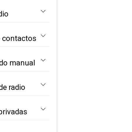
dio
e contactos
ado manual
de radio
privadas