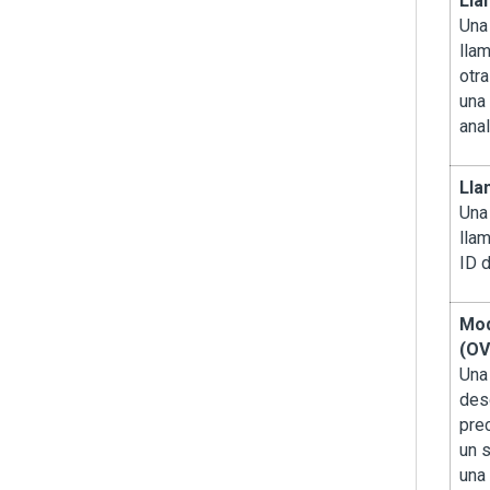
Lla
Una
llam
otra
una
anal
Lla
Una
lla
ID 
Mod
(O
Una
des
pre
un 
una 