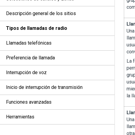
gru
com
Descripción general de los sitios
Lla
Tipos de llamadas de radio
Una
lla
Llamadas telefónicas
usu
con
Preferencia de llamada
La 
perm
Interrupción de voz
gru
usua
Inicio de interrupción de transmisión
mie
la 
Funciones avanzadas
Lla
Herramientas
Una
llam
otra