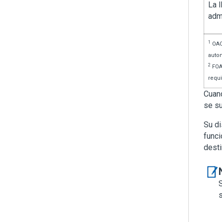
La 
adm
1
OAC
auto
2
FOA
requi
Cuand
se su
Su di
funci
desti
S