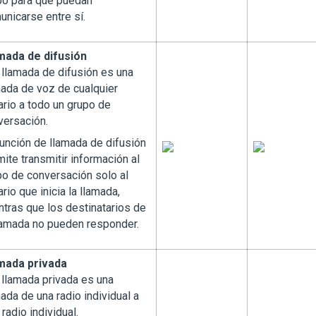
po para que puedan
unicarse entre sí.
mada de difusión
 llamada de difusión es una
mada de voz de cualquier
ario a todo un grupo de
versación.
función de llamada de difusión
ite transmitir información al
po de conversación solo al
rio que inicia la llamada,
ntras que los destinatarios de
llamada no pueden responder.
mada privada
 llamada privada es una
ada de una radio individual a
 radio individual.