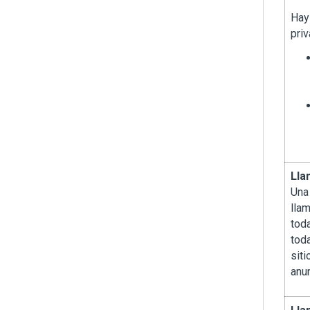
Hay
priv
Lla
Una
llam
toda
tod
siti
anu