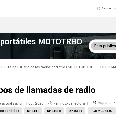
Asistenci
s portátiles MOTOTRBO
Esta public
Guía de usuario de las radios portátiles MOTOTRBO DP3661e, DP3
pos de llamadas de radio
Español
a actualización
1 oct. 2025
7 minuto de lectura
os portátiles
DP3441
DP3441e
DP3661e
PCR M2025.03