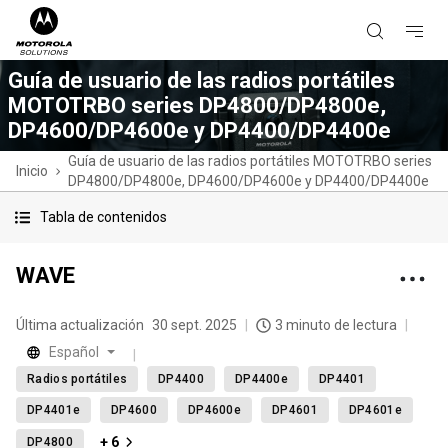
Guía de usuario de las radios portátiles
MOTOTRBO series DP4800/DP4800e,
DP4600/DP4600e y DP4400/DP4400e
Guía de usuario de las radios portátiles MOTOTRBO series
Inicio
DP4800/DP4800e, DP4600/DP4600e y DP4400/DP4400e
Tabla de contenidos
WAVE
Última actualización
30 sept. 2025
3 minuto de lectura
Español
Radios portátiles
DP4400
DP4400e
DP4401
DP4401e
DP4600
DP4600e
DP4601
DP4601e
+ 6
DP4800