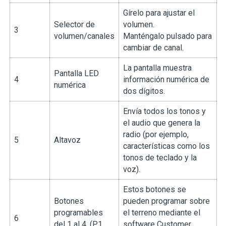
Gírelo para ajustar el
Selector de
volumen.
3
volumen/canales
Manténgalo pulsado para
cambiar de canal.
La pantalla muestra
Pantalla LED
4
información numérica de
numérica
dos dígitos.
Envía todos los tonos y
el audio que genera la
radio (por ejemplo,
5
Altavoz
características como los
tonos de teclado y la
voz).
Estos botones se
Botones
pueden programar sobre
programables
el terreno mediante el
6
del 1 al 4. (P1,
software Customer