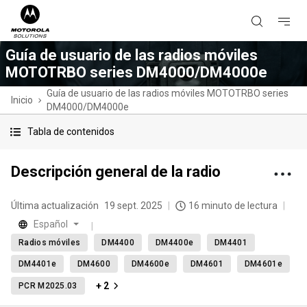
Guía de usuario de las radios móviles
MOTOTRBO series DM4000/DM4000e
Guía de usuario de las radios móviles MOTOTRBO series
Inicio
DM4000/DM4000e
Tabla de contenidos
Descripción general de la radio
Última actualización
19 sept. 2025
16 minuto de lectura
Español
Radios móviles
DM4400
DM4400e
DM4401
DM4401e
DM4600
DM4600e
DM4601
DM4601e
+ 2
PCR M2025.03