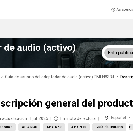
Asistenci
 de audio (activo)
Esta public
Guía de usuario del adaptador de audio (activo) PMLN8334
Descri
scripción general del produc
Español
a actualización
1 jul. 2025
1 minuto de lectura
esorios
APX N30
APX N50
APX N70
Guía de usuario
Pu