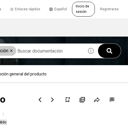
Inicio de
a
Enlaces rápidos
Español
Registrarse
sesión
ación
pción general del producto
to
blic