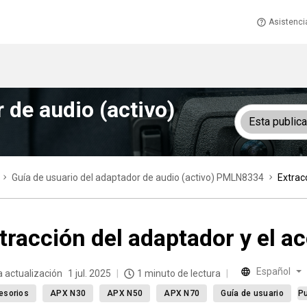
Asistenci
 de audio (activo)
Esta public
Guía de usuario del adaptador de audio (activo) PMLN8334
Extrac
tracción del adaptador y el a
Español
a actualización
1 jul. 2025
1 minuto de lectura
esorios
APX N30
APX N50
APX N70
Guía de usuario
Pu