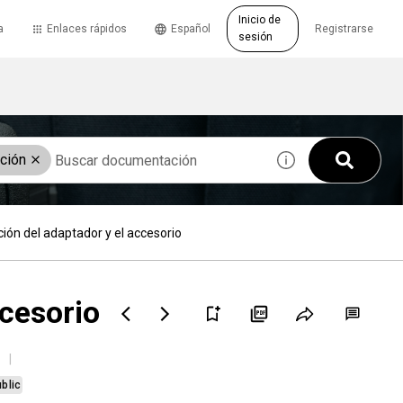
Inicio de
a
Enlaces rápidos
Español
Registrarse
sesión
ación
ción del adaptador y el accesorio
ccesorio
blic