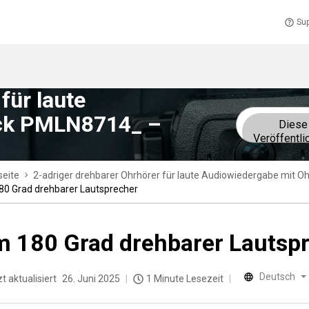
Sup
für laute
ück PMLN8714_ –
Diese
Veröffentli
seite
2-adriger drehbarer Ohrhörer für laute Audiowiedergabe mit
0 Grad drehbarer Lautsprecher
 180 Grad drehbarer Lautsp
Deutsch
t aktualisiert
26. Juni 2025
1 Minute Lesezeit