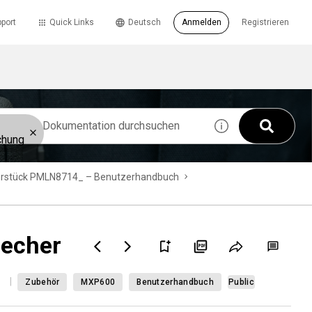
port
Quick Links
Deutsch
Anmelden
Registrieren
chung
 Ohrstück PMLN8714_ – Benutzerhandbuch
recher
Zubehör
MXP600
Benutzerhandbuch
Public