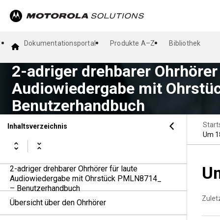
Dokumentationsportal
Produkte A–Z
Bibliothek
2-adriger drehbarer Ohrhörer 
Audiowiedergabe mit Ohrst
Benutzerhandbuch
Start
Inhaltsverzeichnis
Um 18
Um
2-adriger drehbarer Ohrhörer für laute
Audiowiedergabe mit Ohrstück PMLN8714_
– Benutzerhandbuch
Zuletz
Übersicht über den Ohrhörer