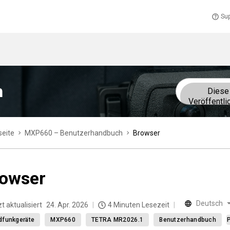
Sup
h
Diese
Veröffentli
seite
MXP660 – Benutzerhandbuch
Browser
owser
Deutsch
t aktualisiert
24. Apr. 2026
4 Minuten Lesezeit
dfunkgeräte
MXP660
TETRA MR2026.1
Benutzerhandbuch