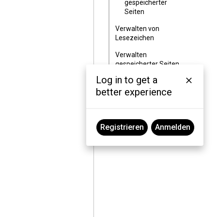
gespeicherter
Seiten
Verwalten von
Lesezeichen
Verwalten
gespeicherter Seiten
Log in to get a
Verwalten von
better experience
Dokumenten
Suchen nach
besuchten URLs
Registrieren
Anmelden
Einfügen von URLs