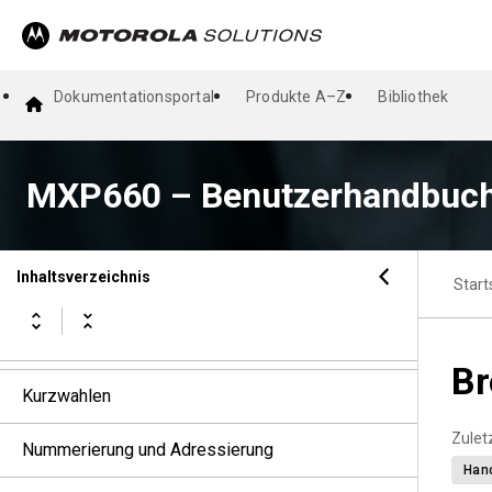
Gesprächsgruppen
Dynamische Gruppenbildung (DGNA)
Dokumentationsportal
Produkte A–Z
Bibliothek
Ruftypen des Funkgeräts
Notfallbetrieb
MXP660 – Benutzerhandbuc
Short Data Services
Inhaltsverzeichnis
Start
Nachrichten
Vorfall
Br
Kurzwahlen
Zuletz
Nummerierung und Adressierung
Han