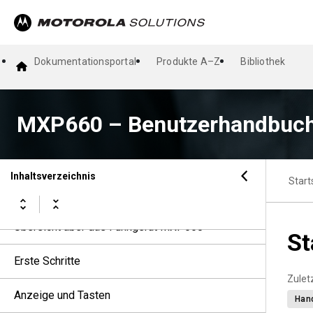
Dokumentationsportal
Produkte A–Z
Bibliothek
MXP660 – Benutzerhandbuch
Rechtliche Hinweise und Hinweise zur
MXP660 – Benutzerhandbuc
Einhaltung von Rechtsvorschriften
Bitte zuerst lesen
Inhaltsverzeichnis
Start
Pflege von Funkgerät und Akku
Übersicht über das Funkgerät MXP660
St
Erste Schritte
Zuletz
Anzeige und Tasten
Han