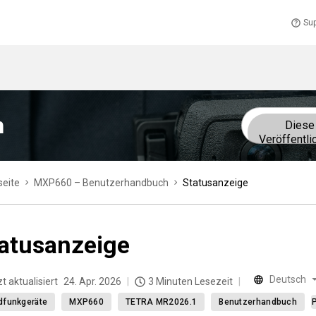
Sup
h
Diese
Veröffentli
seite
MXP660 – Benutzerhandbuch
Statusanzeige
atusanzeige
Deutsch
t aktualisiert
24. Apr. 2026
3 Minuten Lesezeit
dfunkgeräte
MXP660
TETRA MR2026.1
Benutzerhandbuch