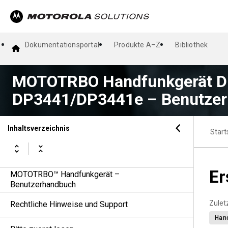
Dokumentationsportal
Produkte A–Z
Bibliothek
MOTOTRBO Handfunkgerät D
DP3441/DP3441e – Benutze
Inhaltsverzeichnis
Start
Er
MOTOTRBO™ Handfunkgerät –
Benutzerhandbuch
Zuletz
Rechtliche Hinweise und Support
Han