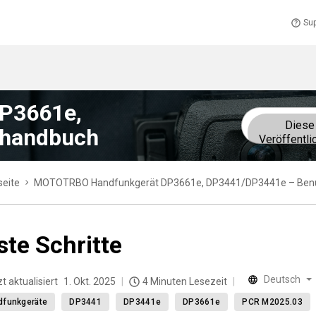
Sup
P3661e,
Diese
rhandbuch
Veröffentli
seite
MOTOTRBO Handfunkgerät DP3661e, DP3441/DP3441e – Ben
ste Schritte
Deutsch
t aktualisiert
1. Okt. 2025
4 Minuten Lesezeit
dfunkgeräte
DP3441
DP3441e
DP3661e
PCR M2025.03