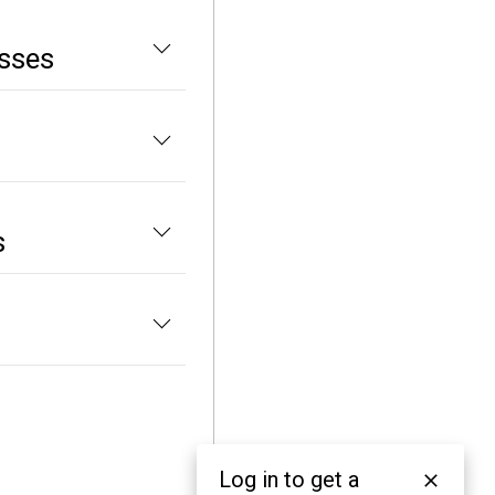
sses
s
s
Log in to get a